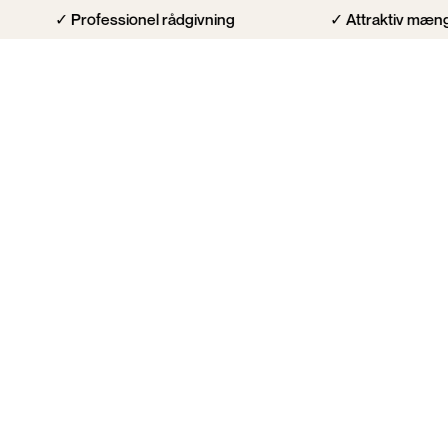
fessionel rådgivning
✓ Attraktiv mængderabat
i & Inspiration
Erhverv
Om os
Showroom
orker døre