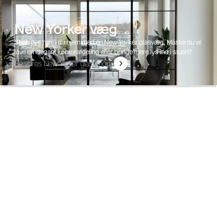
New Yorker væg
Skab nye rum i dit hjem med en New Yorker glasvæg. Måske du vil
lave en elegant kontorafdeling eller bringe mere lys ind i stuen?
Se vores New Yorker glasvægge