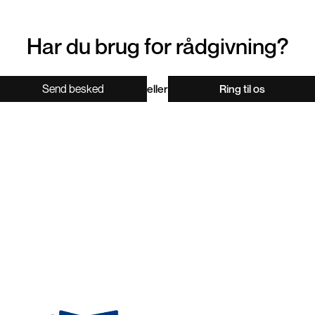
Har du brug for rådgivning?
Send besked
eller
Ring til os