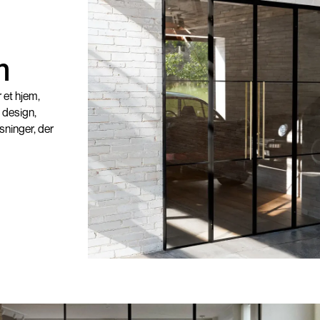
m
 et hjem,
 design,
ninger, der