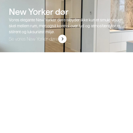
New Yorker dør
Vores elegante New Yorker døre tilbyder ikke kun et smukt visuelt
skel mellem rum, men også kontrol over lyd og atmosfære for et
stilrent og luksuriøst miljø.
Se vores New Yorker døre