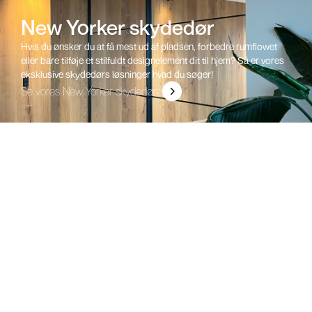
New Yorker skydedør
Hvis du ønsker du at få mest ud af pladsen, forbedre rumflowet
eller bare tilføje et stilfuldt designelement dit til hjem? Så er vores
eksklusive skydedørs løsninger hvad du søger!
Se vores New Yorker skydedøre