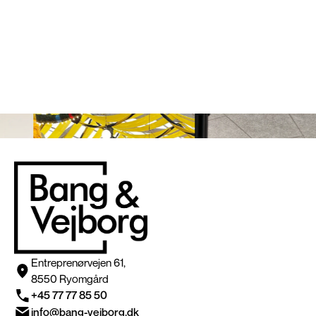
Entreprenørvejen 61,
8550 Ryomgård
+45 77 77 85 50
info@bang-vejborg.dk