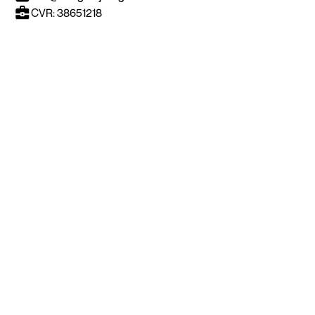
CVR: 38651218
Nyttige informationer
Byg dit New Yorker parti
Alle New Yorker kategorier
Galleri & inspiration
New Yorker dør
New Yorker væg
Ofte stillede spørgsmål
Kontakt & Showroom
Kontakt
Showroom
Om Bang & Vejborg
Vores ledige stillinger
Generelle vilkår