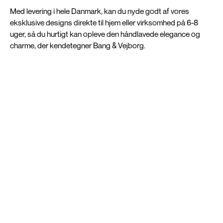
Med levering i hele Danmark, kan du nyde godt af vores
eksklusive designs direkte til hjem eller virksomhed på 6-8
uger, så du hurtigt kan opleve den håndlavede elegance og
charme, der kendetegner Bang & Vejborg.
Innovativt design til New
Yorker inspirerede rum
Vores dedikerede hold af fagfolk, brænder for at levere en
personlig kundeserviceoplevelse, der matcher vores
førsteklasses produkter. Vores engagement i at sikre