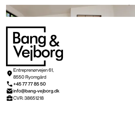
Entreprenørvejen 61,
8550 Ryomgård
+45 77 77 85 50
info@bang-vejborg.dk
CVR: 38651218
Nyttige informationer