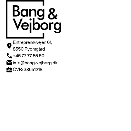
Entreprenørvejen 61,
8550 Ryomgård
+45 77 77 85 50
info@bang-vejborg.dk
CVR: 38651218
Nyttige informationer
Byg dit New Yorker parti
Alle New Yorker kategorier
Galleri & inspiration
New Yorker dør