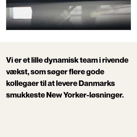
Vi
er
et
lille
dynamisk
team
i
rivende
vækst,
som
søger
flere
gode
kollegaer
til
at
levere
Danmarks
smukkeste
New
Yorker-løsninger.